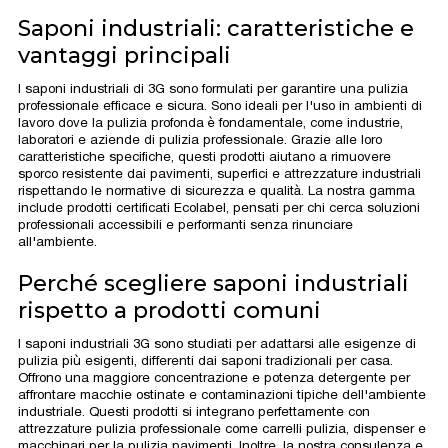
Saponi industriali: caratteristiche e
vantaggi principali
I saponi industriali di 3G sono formulati per garantire una pulizia
professionale efficace e sicura. Sono ideali per l'uso in ambienti di
lavoro dove la pulizia profonda è fondamentale, come industrie,
laboratori e aziende di pulizia professionale. Grazie alle loro
caratteristiche specifiche, questi prodotti aiutano a rimuovere
sporco resistente dai pavimenti, superfici e attrezzature industriali
rispettando le normative di sicurezza e qualità. La nostra gamma
include prodotti certificati Ecolabel, pensati per chi cerca soluzioni
professionali accessibili e performanti senza rinunciare
all'ambiente.
Perché scegliere saponi industriali
rispetto a prodotti comuni
I saponi industriali 3G sono studiati per adattarsi alle esigenze di
pulizia più esigenti, differenti dai saponi tradizionali per casa.
Offrono una maggiore concentrazione e potenza detergente per
affrontare macchie ostinate e contaminazioni tipiche dell'ambiente
industriale. Questi prodotti si integrano perfettamente con
attrezzature pulizia professionale come carrelli pulizia, dispenser e
macchinari per la pulizia pavimenti. Inoltre, la nostra consulenza e