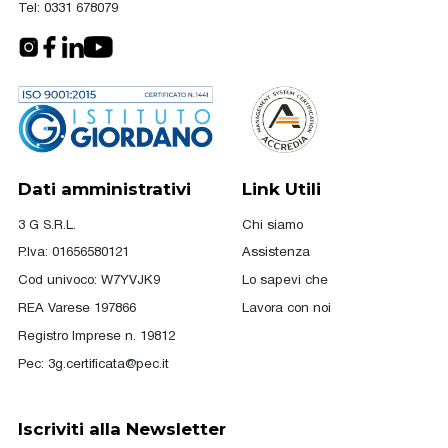
Tel:
0331 678079
Dati amministrativi
Link Utili
3 G S.R.L.
Chi siamo
P.Iva: 01656580121
Assistenza
Cod univoco: W7YVJK9
Lo sapevi che
REA Varese 197866
Lavora con noi
Registro Imprese n. 19812
Pec:
3g.certificata@pec.it
Iscriviti alla Newsletter