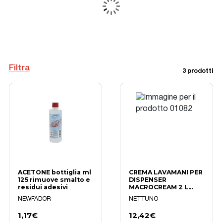
Filtra
3 prodotti
ACETONE bottiglia ml
CREMA LAVAMANI PER
125 rimuove smalto e
DISPENSER
residui adesivi
MACROCREAM 2 L
CON MICROSFERE
NEWFADOR
NETTUNO
NATURALI
1,17€
12,42€