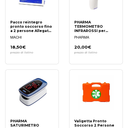
Pacco reintegro
PHARMA
pronto soccorso fino
TERMOMETRO
a 2 persone Allegato
INFRAROSSI per
2
misurazioni rapide e
MACHI
PHARMA
precise
18,50€
20,00€
prezzo di listino
prezzo di listino
PHARMA
Valigetta Pronto
SATURIMETRO
Soccorso 2 Persone