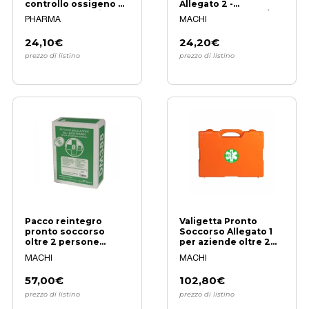
controllo ossigeno e
Allegato 2 -
frequenza cardiaca
Conforme DM 388/03
PHARMA
MACHI
24,10€
24,20€
prezzo di listino
prezzo di listino
Pacco reintegro
Valigetta Pronto
pronto soccorso
Soccorso Allegato 1
oltre 2 persone
per aziende oltre 2
Allegato 1
persone
MACHI
MACHI
57,00€
102,80€
prezzo di listino
prezzo di listino