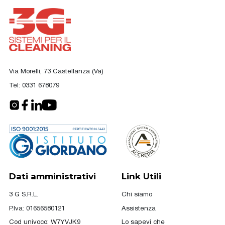
Via Morelli, 73 Castellanza (Va)
Tel:
0331 678079
Dati amministrativi
Link Utili
3 G S.R.L.
Chi siamo
P.Iva: 01656580121
Assistenza
Cod univoco: W7YVJK9
Lo sapevi che