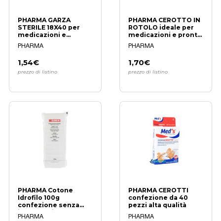
PHARMA GARZA
PHARMA CEROTTO IN
STERILE 18X40 per
ROTOLO ideale per
medicazioni e
medicazioni e pronto
bendaggi
soccorso
PHARMA
PHARMA
professionali
1,54€
1,70€
prezzo di listino
prezzo di listino
PHARMA Cotone
PHARMA CEROTTI
Idrofilo 100g
confezione da 40
confezione senza
pezzi alta qualità
imballaggio standard
PHARMA
PHARMA