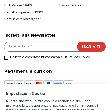
REA Varese 197866
Lavora con noi
Registro Imprese n. 19812
Pec:
3g.certificata@pec.it
Iscriviti alla Newsletter
E-mail
ISCRIVITI
Ho letto e compreso l'informativa sulla Privacy Policy*.
Pagamenti sicuri con
Crédit Agricole Piazza Vittorio Emanuele II, n.5 Busto A. (VA)
IBAN IT21T0623022808000047288886