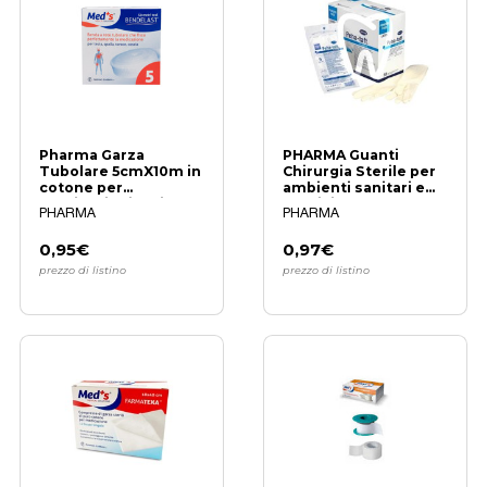
Pharma Garza
PHARMA Guanti
Tubolare 5cmX10m in
Chirurgia Sterile per
cotone per
ambienti sanitari e
medicazioni delicate
medici
PHARMA
PHARMA
0,95€
0,97€
prezzo di listino
prezzo di listino