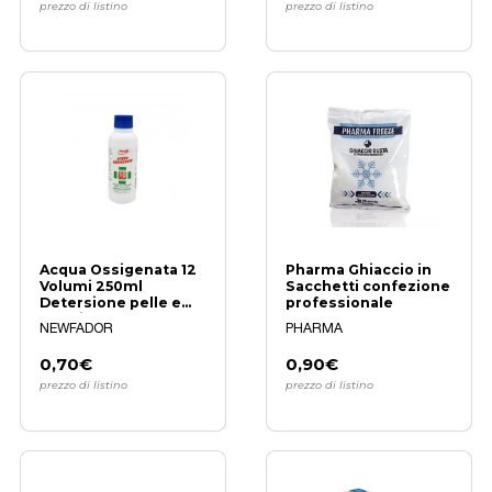
prezzo di listino
prezzo di listino
Acqua Ossigenata 12
Pharma Ghiaccio in
Volumi 250ml
Sacchetti confezione
Detersione pelle e
professionale
unghie
NEWFADOR
PHARMA
0,70€
0,90€
prezzo di listino
prezzo di listino