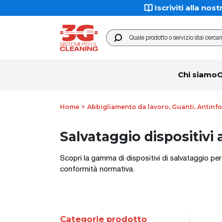
Ottieni lo sconto
Iscriviti alla n
Quale prodotto o servizio stai 
Chi siamo
O
Home
Abbigliamento da lavoro, Guanti, Antinfo
Salvataggio dispositivi 
Scopri la gamma di dispositivi di salvataggio per 
conformità normativa.
Categorie prodotto