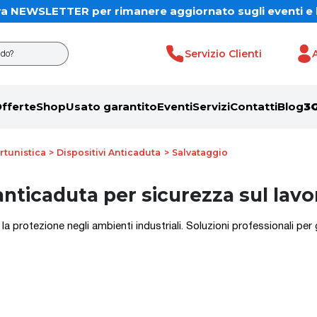
 del 10% sul tuo primo ordine inserendo il codice BENV
ostra NEWSLETTER per rimanere aggiornato sugli eventi e 
cercando?
Servizio Clienti
fferte
Shop
Usato garantito
Eventi
Servizi
Contatti
Blog
3
rtunistica
Dispositivi Anticaduta
Salvataggio
anticaduta per sicurezza sul lavo
la protezione negli ambienti industriali. Soluzioni professionali per