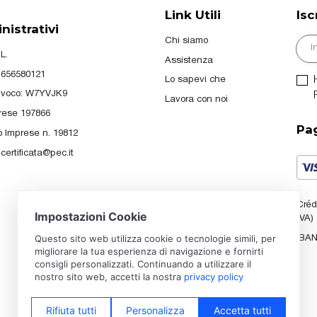
Link Utili
Isc
istrativi
Chi siamo
E-m
L.
Assistenza
01656580121
Lo sapevi che
ivoco: W7YVJK9
Lavora con noi
rese 197866
Pa
o Imprese n. 19812
.certificata@pec.it
Créd
(VA)
IBAN