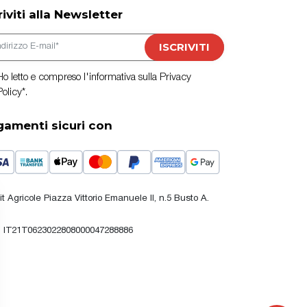
riviti alla Newsletter
ail
ISCRIVITI
Ho letto e compreso l'informativa sulla Privacy
Policy*.
gamenti sicuri con
it Agricole Piazza Vittorio Emanuele II, n.5 Busto A.
 IT21T0623022808000047288886