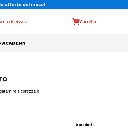
ENUTO10 al check-out!
le offerte del mese!
Area riservata
Carrello
G ACADEMY
ro
 garantire sicurezza e
0 prodotti