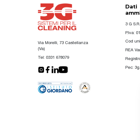
Dati
ammin
3 G S.R.
P.Iva: 
Cod un
Via Morelli, 73 Castellanza
(Va)
REA Va
Tel:
0331 678079
Registr
Pec:
3g