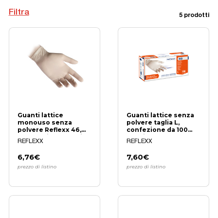
Filtra
5 prodotti
Guanti lattice
Guanti lattice senza
monouso senza
polvere taglia L,
polvere Reflexx 46,
confezione da 100
100 pezzi, alta qualità
pezzi
REFLEXX
REFLEXX
6,76€
7,60€
prezzo di listino
prezzo di listino