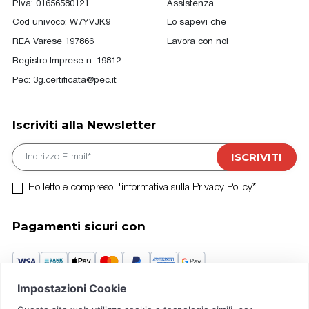
P.Iva: 01656580121
Assistenza
Cod univoco: W7YVJK9
Lo sapevi che
REA Varese 197866
Lavora con noi
Registro Imprese n. 19812
Pec:
3g.certificata@pec.it
Iscriviti alla Newsletter
E-mail
ISCRIVITI
Ho letto e compreso l'informativa sulla Privacy Policy*.
Pagamenti sicuri con
Crédit Agricole Piazza Vittorio Emanuele II, n.5 Busto A. (VA)