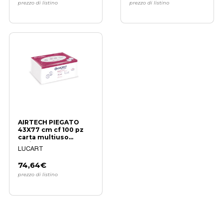
prezzo di listino
prezzo di listino
AIRTECH PIEGATO
43X77 cm cf 100 pz
carta multiuso
resistente e
LUCART
assorbente
74,64€
prezzo di listino