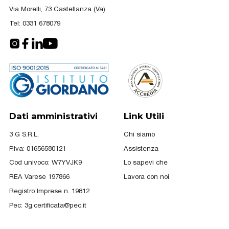
Via Morelli, 73 Castellanza (Va)
Tel:
0331 678079
Dati amministrativi
Link Utili
3 G S.R.L.
Chi siamo
P.Iva: 01656580121
Assistenza
Cod univoco: W7YVJK9
Lo sapevi che
REA Varese 197866
Lavora con noi
Registro Imprese n. 19812
Pec:
3g.certificata@pec.it