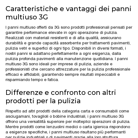
Caratteristiche e vantaggi dei panni
multiuso 3G
I panni multiuso offerti da 3G sono prodotti professionali pensati per
garantire performance elevate in ogni operazione di pulizia.
Realizzati con materiali resistenti e di alta qualità, assicurano
durabilità e grande capacità assorbente per trattamenti pavimenti,
pulizia vetri e superfici di ogni tipo. Disponibili in diversi formati, i
nostri panni si adattano perfettamente a ogni esigenza, dalla
pulizia profonda pavimenti alla manutenzione quotidiana. I panni
multiuso 3G sono ideali per imprese di pulizia, aziende e
professionisti che cercano attrezzature per la pulizia professionale
efficaci e affidabili, garantendo sempre risultati impeccabili e
risparmiando tempo e fatica.
Differenze e confronto con altri
prodotti per la pulizia
Rispetto ad altri prodotti della categoria carta e consumabili come
asciugamani, tovaglioli o bobine industriali, i panni multiuso 3G
offrono una versatilità superiore per molteplici operazioni di pulizia.
Mentre prodotti come lenzuolini medici o carta igienica rispondono
a esigenze specifiche, i panni multiuso risultano più performanti
per pulizie industriali o di pavimenti grazie alla loro struttura