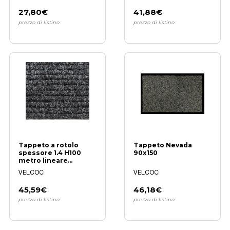
27,80€
41,88€
prezzo di listino
prezzo di listino
Tappeto a rotolo
Tappeto Nevada
spessore 1.4 H100
90x150
metro lineare
Antracite
VELCOC
VELCOC
45,59€
46,18€
prezzo di listino
prezzo di listino