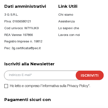
Dati amministrativi
Link Utili
3 G S.R.L.
Chi siamo
P.Iva: 01656580121
Assistenza
Cod univoco: W7YVJK9
Lo sapevi che
REA Varese 197866
Lavora con noi
Registro Imprese n. 19812
Pec:
3g.certificata@pec.it
Iscriviti alla Newsletter
E-mail
ISCRIVITI
Ho letto e compreso l'informativa sulla Privacy Policy*.
Pagamenti sicuri con