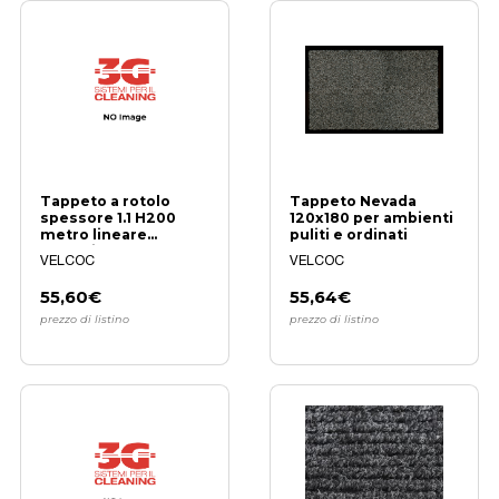
Tappeto a rotolo
Tappeto Nevada
spessore 1.1 H200
120x180 per ambienti
metro lineare
puliti e ordinati
Antracite Novanop
VELCOC
VELCOC
55,60€
55,64€
prezzo di listino
prezzo di listino