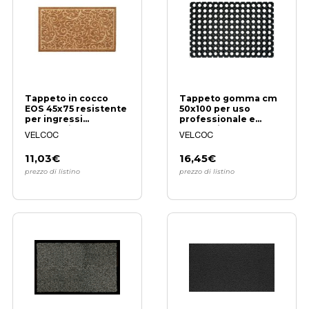
Tappeto in cocco
Tappeto gomma cm
EOS 45x75 resistente
50x100 per uso
per ingressi
professionale e
frequenti
domestico
VELCOC
VELCOC
11,03€
16,45€
prezzo di listino
prezzo di listino