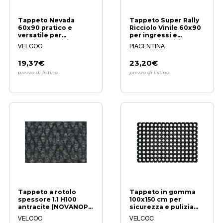
Tappeto Nevada
Tappeto Super Rally
60x90 pratico e
Ricciolo Vinile 60x90
versatile per
per ingressi e
ambienti puliti
ambienti puliti
VELCOC
PIACENTINA
19,37€
23,20€
prezzo di listino
prezzo di listino
Tappeto a rotolo
Tappeto in gomma
spessore 1.1 H100
100x150 cm per
antracite (NOVANOP)
sicurezza e pulizia
metro lineare
ambienti
VELCOC
VELCOC