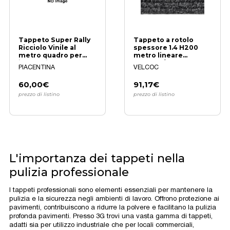
Tappeto Super Rally
Tappeto a rotolo
Ricciolo Vinile al
spessore 1.4 H200
metro quadro per
metro lineare
ingressi
(ARTICO/KING)
PIACENTINA
VELCOC
Antracite
60,00€
91,17€
prezzo di listino
prezzo di listino
L'importanza dei tappeti nella
pulizia professionale
I tappeti professionali sono elementi essenziali per mantenere la
pulizia e la sicurezza negli ambienti di lavoro. Offrono protezione ai
pavimenti, contribuiscono a ridurre la polvere e facilitano la pulizia
profonda pavimenti. Presso 3G trovi una vasta gamma di tappeti,
adatti sia per utilizzo industriale che per locali commerciali,