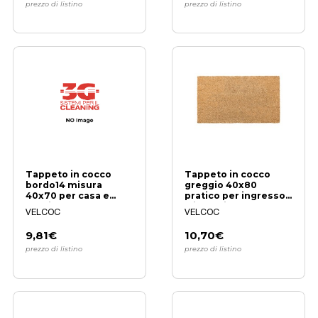
prezzo di listino
prezzo di listino
Tappeto in cocco
Tappeto in cocco
bordo14 misura
greggio 40x80
40x70 per casa e
pratico per ingresso
ufficio
e interni
VELCOC
VELCOC
9,81€
10,70€
prezzo di listino
prezzo di listino