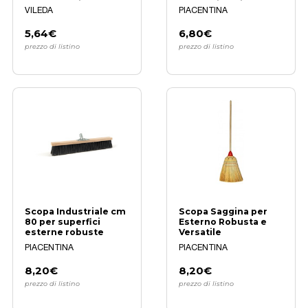
Setole Forti
professionali
VILEDA
PIACENTINA
5,64€
6,80€
prezzo di listino
prezzo di listino
Scopa Industriale cm
Scopa Saggina per
80 per superfici
Esterno Robusta e
esterne robuste
Versatile
PIACENTINA
PIACENTINA
8,20€
8,20€
prezzo di listino
prezzo di listino