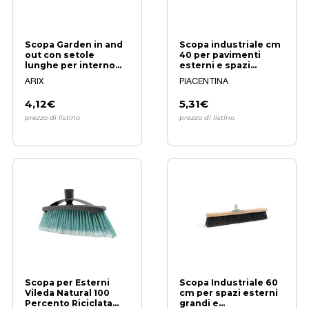
Scopa Garden in and
Scopa industriale cm
out con setole
40 per pavimenti
lunghe per interno
esterni e spazi
ed esterno
outdoor
ARIX
PIACENTINA
4,12€
5,31€
prezzo di listino
prezzo di listino
Scopa per Esterni
Scopa Industriale 60
Vileda Natural 100
cm per spazi esterni
Percento Riciclata
grandi e