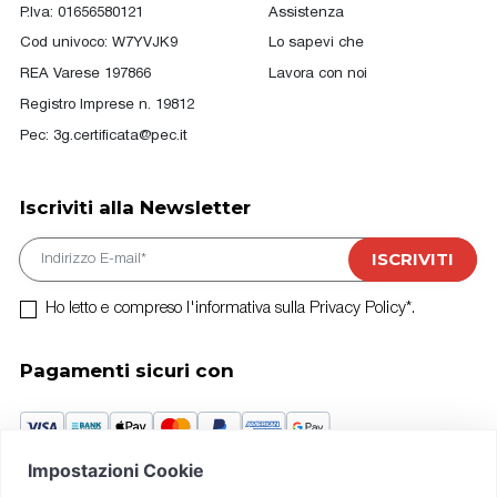
P.Iva: 01656580121
Assistenza
Cod univoco: W7YVJK9
Lo sapevi che
REA Varese 197866
Lavora con noi
Registro Imprese n. 19812
Pec:
3g.certificata@pec.it
Iscriviti alla Newsletter
E-mail
ISCRIVITI
Ho letto e compreso l'informativa sulla Privacy Policy*.
Pagamenti sicuri con
Crédit Agricole Piazza Vittorio Emanuele II, n.5 Busto A. (VA)