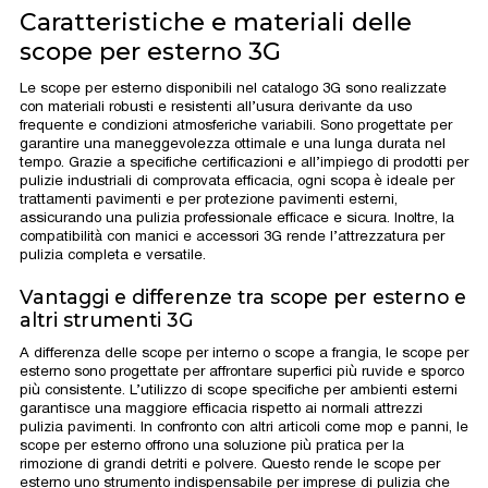
Caratteristiche e materiali delle
scope per esterno 3G
Le scope per esterno disponibili nel catalogo 3G sono realizzate
con materiali robusti e resistenti all’usura derivante da uso
frequente e condizioni atmosferiche variabili. Sono progettate per
garantire una maneggevolezza ottimale e una lunga durata nel
tempo. Grazie a specifiche certificazioni e all’impiego di prodotti per
pulizie industriali di comprovata efficacia, ogni scopa è ideale per
trattamenti pavimenti e per protezione pavimenti esterni,
assicurando una pulizia professionale efficace e sicura. Inoltre, la
compatibilità con manici e accessori 3G rende l’attrezzatura per
pulizia completa e versatile.
Vantaggi e differenze tra scope per esterno e
altri strumenti 3G
A differenza delle scope per interno o scope a frangia, le scope per
esterno sono progettate per affrontare superfici più ruvide e sporco
più consistente. L’utilizzo di scope specifiche per ambienti esterni
garantisce una maggiore efficacia rispetto ai normali attrezzi
pulizia pavimenti. In confronto con altri articoli come mop e panni, le
scope per esterno offrono una soluzione più pratica per la
rimozione di grandi detriti e polvere. Questo rende le scope per
esterno uno strumento indispensabile per imprese di pulizia che