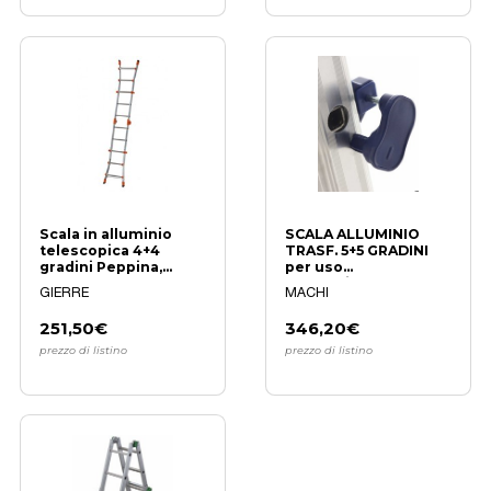
Scala in alluminio
SCALA ALLUMINIO
telescopica 4+4
TRASF. 5+5 GRADINI
gradini Peppina,
per uso
lavoro fino a 4,70 m
professionale e
GIERRE
MACHI
domestico
251,50€
346,20€
prezzo di listino
prezzo di listino