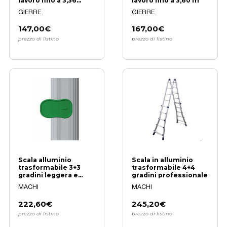
lavoro fino a 3,36
lavoro fino a 3,60 m
metri
GIERRE
GIERRE
147,00€
167,00€
prezzo di listino
prezzo di listino
Scala alluminio
Scala in alluminio
trasformabile 3+3
trasformabile 4+4
gradini leggera e
gradini professionale
resistente
MACHI
MACHI
222,60€
245,20€
prezzo di listino
prezzo di listino