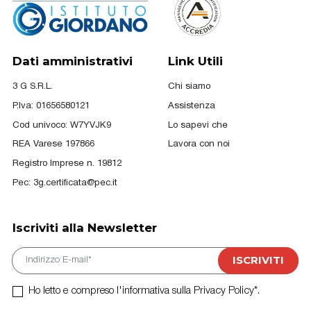
Dati amministrativi
Link Utili
3 G S.R.L.
Chi siamo
P.Iva: 01656580121
Assistenza
Cod univoco: W7YVJK9
Lo sapevi che
REA Varese 197866
Lavora con noi
Registro Imprese n. 19812
Pec:
3g.certificata@pec.it
Iscriviti alla Newsletter
E-mail
ISCRIVITI
Ho letto e compreso l'informativa sulla Privacy Policy*.