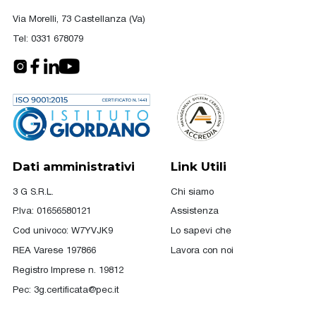
Via Morelli, 73 Castellanza (Va)
Tel:
0331 678079
Dati amministrativi
Link Utili
3 G S.R.L.
Chi siamo
P.Iva: 01656580121
Assistenza
Cod univoco: W7YVJK9
Lo sapevi che
REA Varese 197866
Lavora con noi
Registro Imprese n. 19812
Pec:
3g.certificata@pec.it