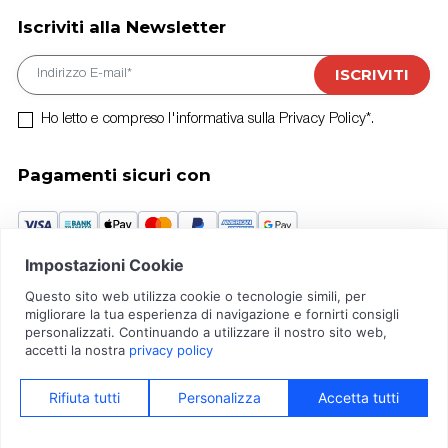
Iscriviti alla Newsletter
E-mail
ISCRIVITI
Ho letto e compreso l'informativa sulla Privacy Policy*.
Pagamenti sicuri con
Crédit Agricole Piazza Vittorio Emanuele II, n.5 Busto A. (VA)
IBAN IT21T0623022808000047288886
© 2026 3 G S.R.L. | Tutti i diritti riservati | P.IVA: 01656580121 |
Privacy
Policy
|
Cookie Policy
|
Aggiorna Consensi
|
Termini e condizioni
|
Resi e
recesso
|
Accessibilità
|
Credits