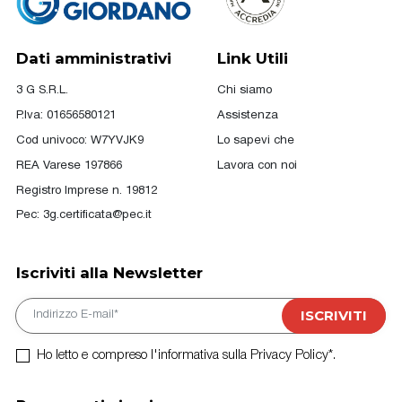
Dati amministrativi
Link Utili
3 G S.R.L.
Chi siamo
P.Iva: 01656580121
Assistenza
Cod univoco: W7YVJK9
Lo sapevi che
REA Varese 197866
Lavora con noi
Registro Imprese n. 19812
Pec:
3g.certificata@pec.it
Iscriviti alla Newsletter
E-mail
ISCRIVITI
Ho letto e compreso l'informativa sulla Privacy Policy*.