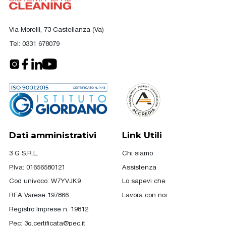
Via Morelli, 73 Castellanza (Va)
Tel:
0331 678079
Dati amministrativi
Link Utili
3 G S.R.L.
Chi siamo
P.Iva: 01656580121
Assistenza
Cod univoco: W7YVJK9
Lo sapevi che
REA Varese 197866
Lavora con noi
Registro Imprese n. 19812
Pec:
3g.certificata@pec.it