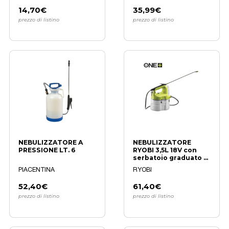
14,70€
35,99€
prezzo di listino
prezzo di listino
NEBULIZZATORE A
NEBULIZZATORE
PRESSIONE LT. 6
RYOBI 3,5L 18V con
serbatoio graduato e
uso senza fili
PIACENTINA
RYOBI
52,40€
61,40€
prezzo di listino
prezzo di listino