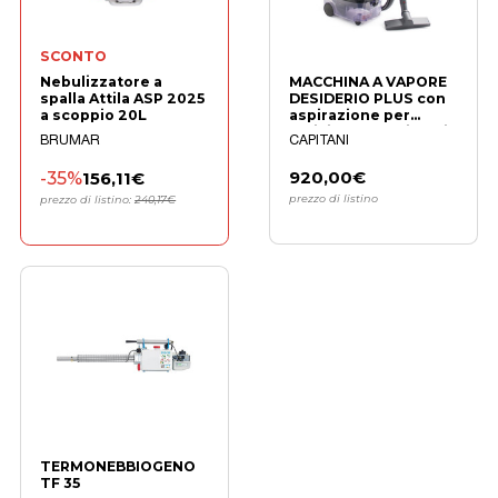
SCONTO
Nebulizzatore a
MACCHINA A VAPORE
spalla Attila ASP 2025
DESIDERIO PLUS con
a scoppio 20L
aspirazione per
pulizie professionali
BRUMAR
CAPITANI
-35%
920,00€
156,11€
prezzo di listino
prezzo di listino:
240,17€
TERMONEBBIOGENO
TF 35