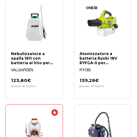
Nebulizzatore a
Atomizzatore a
spalla 16lt con
batteria Ryobi 18V
batteria al litio per
RYFGA-0 per
pulizie professionali
detergenti e
VALGARDEN
RYOBI
multiuso
123,80€
139,26€
prezzo di listino
prezzo di listino