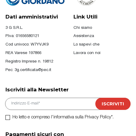
Dati amministrativi
Link Utili
3 G S.R.L.
Chi siamo
P.Iva: 01656580121
Assistenza
Cod univoco: W7YVJK9
Lo sapevi che
REA Varese 197866
Lavora con noi
Registro Imprese n. 19812
Pec:
3g.certificata@pec.it
Iscriviti alla Newsletter
E-mail
ISCRIVITI
Ho letto e compreso l'informativa sulla Privacy Policy*.
Pagamenti sicuri con