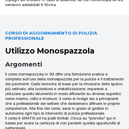
impegni ad onorarlo. In caso di assenza, se non comunicata 48 ore,
verranno addebitati € 50+Iva
CORSO DI AGGIORNAMENTO DI PULIZIA
PROFESSIONALE
Utilizzo Monospazzola
Argomenti
Il corso monospazzola in 3G offre una formazione pratica e
completa sull'uso della monospazzola per la pulizia e il trattamento
dei pavimenti. Dalle tecniche di base per la rimozione dello sporco
più ostinato, alla lucidatura e cristallizzazione, imparerai a
utilizzare questo strumento in modo efficiente su diverse superfici,
come marmo, cotto e linoleum. Il corso si rivolge sia a principianti
che a professionisti del settore che desiderano affinare le proprie
competenze. Alla fine del corso, sarai in grado di gestire in
autonomia ogni tipo di intervento di pulizia professionale.
Il corso è GRATIS ed ha posti limitati. Clicca su "prenota" qui in
basso per avere la certezza di non perderti questa opportunità di
partecipare.