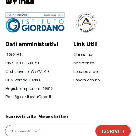
Dati amministrativi
Link Utili
3 G S.R.L.
Chi siamo
P.Iva: 01656580121
Assistenza
Cod univoco: W7YVJK9
Lo sapevi che
REA Varese 197866
Lavora con noi
Registro Imprese n. 19812
Pec:
3g.certificata@pec.it
Iscriviti alla Newsletter
E-mail
ISCRIVITI