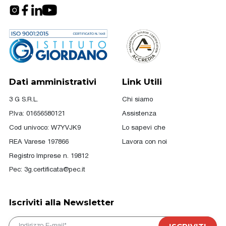
Dati amministrativi
Link Utili
3 G S.R.L.
Chi siamo
P.Iva: 01656580121
Assistenza
Cod univoco: W7YVJK9
Lo sapevi che
REA Varese 197866
Lavora con noi
Registro Imprese n. 19812
Pec:
3g.certificata@pec.it
Iscriviti alla Newsletter
E-mail