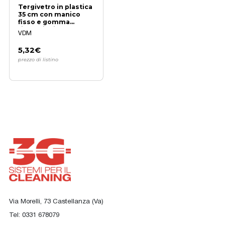
Tergivetro in plastica
35 cm con manico
fisso e gomma
ricambiabile
VDM
5,32€
prezzo di listino
Via Morelli, 73 Castellanza (Va)
Tel:
0331 678079